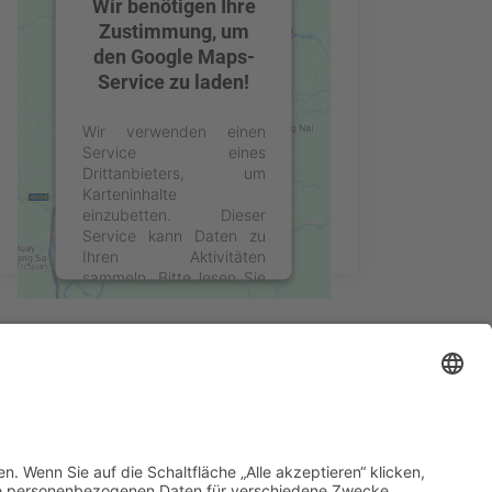
Wir benötigen Ihre
Zustimmung, um
den Google Maps-
Service zu laden!
Wir verwenden einen
Service eines
Drittanbieters, um
Karteninhalte
einzubetten. Dieser
Service kann Daten zu
Ihren Aktivitäten
sammeln. Bitte lesen Sie
die Details durch und
stimmen Sie der Nutzung
des Service zu, um diese
Karte anzuzeigen.
Mehr Informationen
Akzeptieren