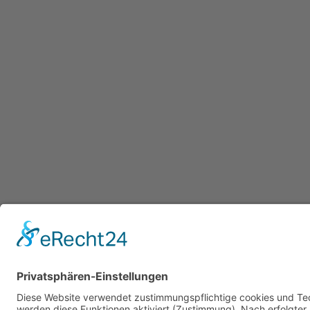
Webseite
joerg@martin-gutachten.de
08252-9644503